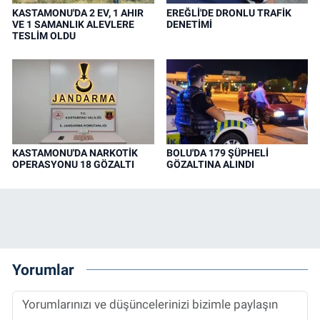
KASTAMONU'DA 2 EV, 1 AHIR
EREĞLİ'DE DRONLU TRAFİK
VE 1 SAMANLIK ALEVLERE
DENETİMİ
TESLİM OLDU
KASTAMONU'DA NARKOTİK
BOLU'DA 179 ŞÜPHELİ
OPERASYONU 18 GÖZALTI
GÖZALTINA ALINDI
Yorumlar