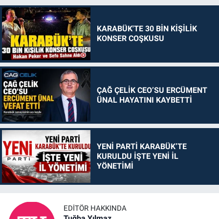
KARABÜK'TE 30 BİN KİŞİLİK
KONSER COŞKUSU
ÇAĞ ÇELİK CEO’SU ERCÜMENT
ÜNAL HAYATINI KAYBETTİ
YENİ PARTİ KARABÜK’TE
KURULDU İŞTE YENİ İL
YÖNETİMİ
EDITÖR HAKKINDA
Tuğba Yılmaz