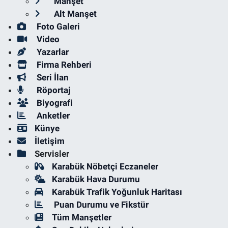
Manşet
Alt Manşet
Foto Galeri
Video
Yazarlar
Firma Rehberi
Seri İlan
Röportaj
Biyografi
Anketler
Künye
İletişim
Servisler
Karabük Nöbetçi Eczaneler
Karabük Hava Durumu
Karabük Trafik Yoğunluk Haritası
Puan Durumu ve Fikstür
Tüm Manşetler