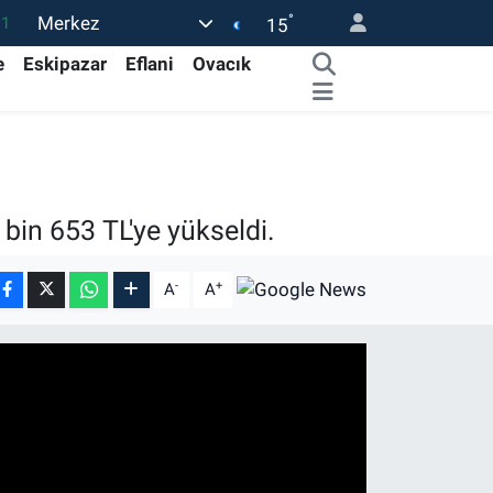
°
Merkez
.1
15
29
e
Eskipazar
Eflani
Ovacık
29
44
30
35
bin 653 TL'ye yükseldi.
-
+
A
A