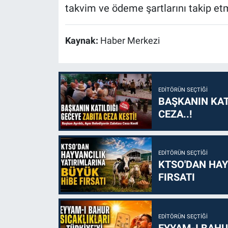
takvim ve ödeme şartlarını takip et
Kaynak:
Haber Merkezi
EDITÖRÜN SEÇTIĞI
BAŞKANIN KAT
CEZA..!
EDITÖRÜN SEÇTIĞI
KTSO'DAN HAY
FIRSATI
EDITÖRÜN SEÇTIĞI
EYYAM-I BAHUR