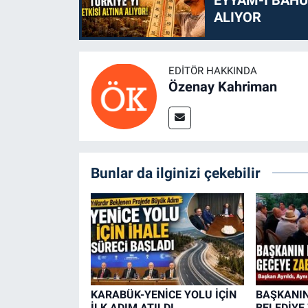
ALIYOR
EDITÖR HAKKINDA
Özenay Kahriman
Bunlar da ilginizi çekebilir
KARABÜK-YENİCE YOLU İÇİN
BAŞKANIN
İLK ADIM ATILDI
BELEDİYE