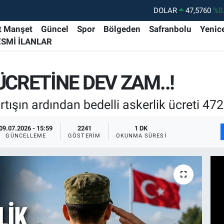
DOLAR
47,5760
%0
EURO
55,0126
%0.
t Manşet
Güncel
Spor
Bölgeden
Safranbolu
Yenic
ESMİ İLANLAR
STERLİN
64,1794
%0.
GRAM ALTIN
6508.83
%4.
ÜCRETİNE DEV ZAM..!
BİST100
13.647
%-
BITCOIN
64.084,87
%0.
şın ardından bedelli askerlik ücreti 472 
09.07.2026 - 15:59
2241
1 DK
GÜNCELLEME
GÖSTERIM
OKUNMA SÜRESI