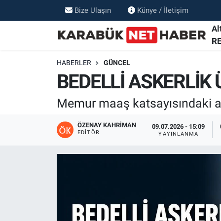
Bize Ulaşın
Künye / İletişim
Al
R
HABERLER
GÜNCEL
BEDELLİ ASKERLİK 
Memur maaş katsayısındaki artı
ÖZENAY KAHRIMAN
09.07.2026 - 15:09
EDITÖR
YAYINLANMA