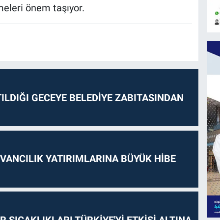
meleri önem taşıyor.
ILDIĞI GECEYE BELEDİYE ZABITASINDAN
VANCILIK YATIRIMLARINA BÜYÜK HİBE
 SICAKLIKLARI TÜRKİYE'Yİ ETKİSİ ALTINA