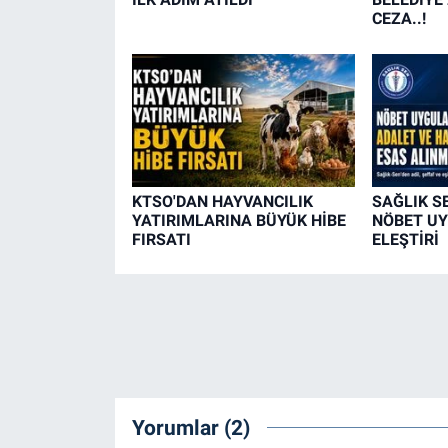
CEZA..!
KTSO'DAN HAYVANCILIK
SAĞLIK S
YATIRIMLARINA BÜYÜK HİBE
NÖBET U
FIRSATI
ELEŞTİRİ
Yorumlar (2)