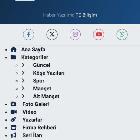
Haber Yazılımı:
TE Bilişim
Ana Sayfa
Kategoriler
Güncel
Köşe Yazıları
Spor
Manşet
Alt Manşet
Foto Galeri
Video
Yazarlar
Firma Rehberi
Seri İlan