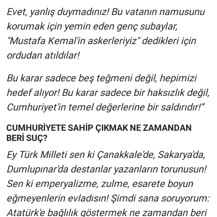
Evet, yanlış duymadınız! Bu vatanın namusunu
korumak için yemin eden genç subaylar,
"Mustafa Kemal'in askerleriyiz" dedikleri için
ordudan atıldılar!
Bu karar sadece beş teğmeni değil, hepimizi
hedef alıyor! Bu karar sadece bir haksızlık değil,
Cumhuriyet'in temel değerlerine bir saldırıdır!”
CUMHURİYETE SAHİP ÇIKMAK NE ZAMANDAN
BERİ SUÇ?
Ey Türk Milleti sen ki Çanakkale'de, Sakarya'da,
Dumlupınar'da destanlar yazanların torunusun!
Sen ki emperyalizme, zulme, esarete boyun
eğmeyenlerin evladısın! Şimdi sana soruyorum:
Atatürk'e bağlılık göstermek ne zamandan beri