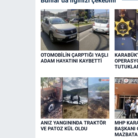
Bunlar da ilginizi çekebilir
OTOMOBİLİN ÇARPTIĞI YAŞLI
KARABÜK'
ADAM HAYATINI KAYBETTİ
OPERASYO
TUTUKLA
ANIZ YANGININDA TRAKTÖR
MHP KARA
VE PATOZ KÜL OLDU
BAŞKANI 
MAZBATAS