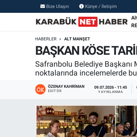
Bize Ulaşın
Künye / İletişim
Al
R
HABERLER
ALT MANŞET
BAŞKAN KÖSE TARİ
Safranbolu Belediye Başkanı Mi
noktalarında incelemelerde bu
ÖZENAY KAHRIMAN
09.07.2026 - 11:45
EDITÖR
YAYINLANMA