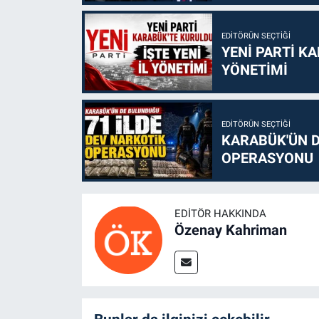
EDITÖRÜN SEÇTIĞI
YENİ PARTİ KA
YÖNETİMİ
EDITÖRÜN SEÇTIĞI
KARABÜK'ÜN D
OPERASYONU
EDITÖR HAKKINDA
Özenay Kahriman