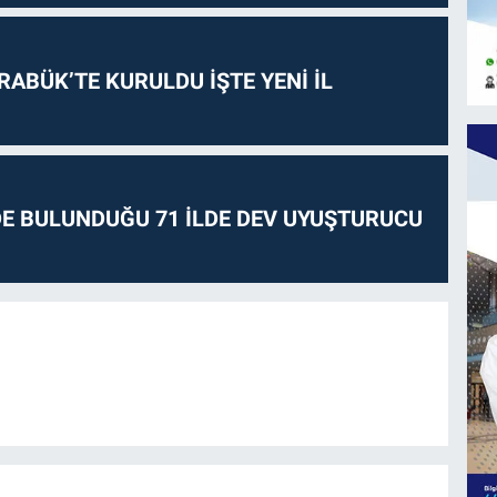
RABÜK’TE KURULDU İŞTE YENİ İL
E BULUNDUĞU 71 İLDE DEV UYUŞTURUCU