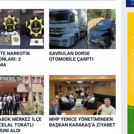
TE NARKOTİK
SAVRULAN DORSE
NLARI: 2
OTOMOBİLE ÇARPTI
MA
BÜK MERKEZ İLÇE
MHP YENİCE YÖNETİMİNDEN
CELAL TOKATLI
BAŞKAN KARAKAŞ’A ZİYARET
INI ALDI