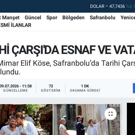
DOLAR
47,7436
%0.
EURO
55,2510
%0.
t Manşet
Güncel
Spor
Bölgeden
Safranbolu
Yenic
ESMİ İLANLAR
STERLİN
64,4811
%0.
GRAM ALTIN
6648.99
%2.
Hİ ÇARŞI'DA ESNAF VE V
BİST100
13.779
%-
BITCOIN
64.960,21
%0.
mar Elif Köse, Safranbolu’da Tarihi Çarşı
lundu.
09.07.2026 - 11:58
72
1 DK
GÜNCELLEME
GÖSTERIM
OKUNMA SÜRESI