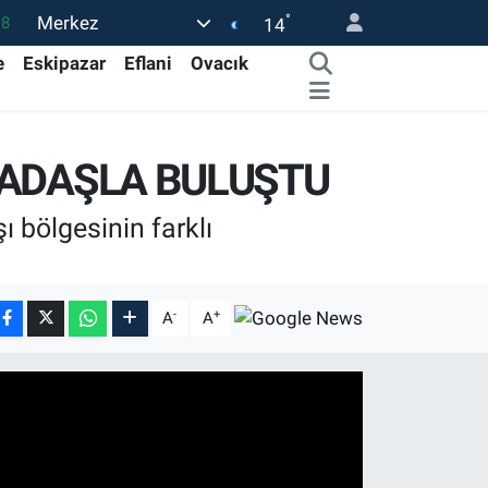
°
Merkez
18
14
32
e
Eskipazar
Eflani
Ovacık
38
59
ATADAŞLA BULUŞTU
14
87
 bölgesinin farklı
-
+
A
A