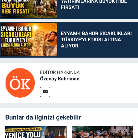
YATIRIMLARINA BÜYÜK HİBE
FIRSATI
EYYAM-I BAHUR SICAKLIKLARI
TÜRKİYE'Yİ ETKİSİ ALTINA
ALIYOR
EDITÖR HAKKINDA
Özenay Kahriman
Bunlar da ilginizi çekebilir