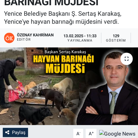
BARINAĞI MÜJDESİ
Yenice Belediye Başkanı Ş. Sertaş Karakaş,
Yenice'ye hayvan barınağı müjdesini verdi.
ÖZENAY KAHRIMAN
13.02.2025 - 11:33
129
EDITÖR
YAYINLANMA
GÖSTERIM
O
Paylaş
-
+
A
A