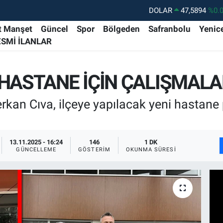
DOLAR
47,5894
%0.
EURO
55,0398
%-0.
t Manşet
Güncel
Spor
Bölgeden
Safranbolu
Yenic
ESMİ İLANLAR
STERLİN
64,1581
%0.
GRAM ALTIN
6508.83
%4.
 HASTANE İÇİN ÇALIŞMAL
BİST100
13.703
%1
BITCOIN
64.927,78
%1.
kan Cıva, ilçeye yapılacak yeni hastane pr
13.11.2025 - 16:24
146
1 DK
GÜNCELLEME
GÖSTERIM
OKUNMA SÜRESI