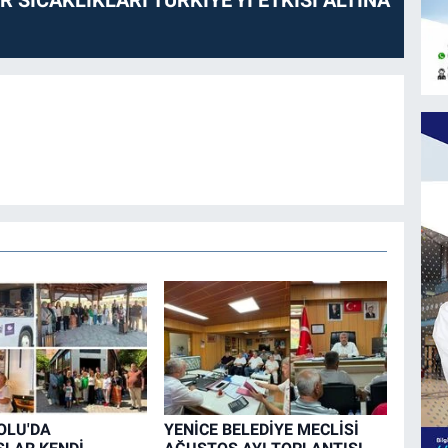
 SICAKLIKLARI TÜRKİYE'Yİ ETKİSİ ALTINA
OLU'DA
YENİCE BELEDİYE MECLİSİ