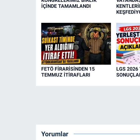
KONGRELERİMİZ BİRLİK
VATANDAŞ
İÇİNDE TAMAMLANDI
KENTLERİN
KEŞFEDİY
FETÖ FİRARİSİNDEN 15
LGS 2026
TEMMUZ İTİRAFLARI
SONUÇLAR
Yorumlar