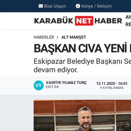
Bize Ulaşın
Künye / İletişim
Al
R
HABERLER
ALT MANŞET
BAŞKAN CIVA YENİ
Eskipazar Belediye Başkanı Ser
devam ediyor.
VASFIYE YILMAZ TUNÇ
13.11.2025 - 16:01
EDITÖR
YAYINLANMA