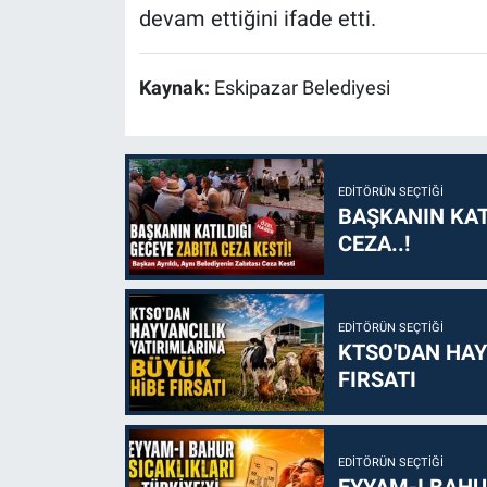
devam ettiğini ifade etti.
Kaynak:
Eskipazar Belediyesi
EDITÖRÜN SEÇTIĞI
BAŞKANIN KAT
CEZA..!
EDITÖRÜN SEÇTIĞI
KTSO'DAN HAY
FIRSATI
EDITÖRÜN SEÇTIĞI