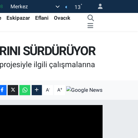
°
Merkez
08
13
02
e
Eskipazar
Eflani
Ovacık
16
44
ARINI SÜRDÜRÜYOR
1
32
ojesiyle ilgili çalışmalarına
-
+
A
A