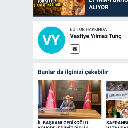
EYYAM-I BAHUR
ALIYOR
EDITÖR HAKKINDA
Vasfiye Yılmaz Tunç
Bunlar da ilginizi çekebilir
İL BAŞKANI GEDİKOĞLU:
SAFRANB