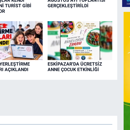
LAR KENDİ
AĞUSTOS AYI TOPLANTISI
İ TURİST GİBİ
GERÇEKLEŞTİRİLDİ
OR
 YERLEŞTİRME
ESKİPAZAR'DA ÜCRETSİZ
I AÇIKLANDI
ANNE ÇOCUK ETKİNLİĞİ