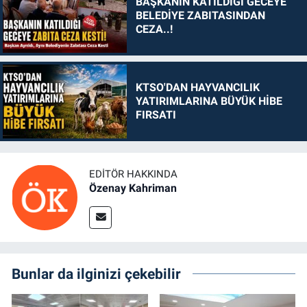
BAŞKANIN KATILDIĞI GECEYE
BELEDİYE ZABITASINDAN
CEZA..!
KTSO'DAN HAYVANCILIK
YATIRIMLARINA BÜYÜK HİBE
FIRSATI
EDITÖR HAKKINDA
Özenay Kahriman
Bunlar da ilginizi çekebilir