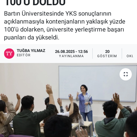
100'Ü DOLDU
Bartın Üniversitesinde YKS sonuçlarının
açıklanmasıyla kontenjanların yaklaşık yüzde
100’ü dolarken, üniversite yerleştirme başarı
puanları da yükseldi.
TUĞBA YILMAZ
26.08.2025 - 12:56
20
EDITÖR
YAYINLANMA
GÖSTERIM
OKUN