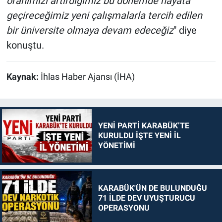
oranımızı artırdığımız bu dönemde hayata
geçireceğimiz yeni çalışmalarla tercih edilen
bir üniversite olmaya devam edeceğiz
" diye
konuştu.
Kaynak:
İhlas Haber Ajansı (İHA)
YENİ PARTİ KARABÜK’TE
KURULDU İŞTE YENİ İL
YÖNETİMİ
KARABÜK'ÜN DE BULUNDUĞU
71 İLDE DEV UYUŞTURUCU
OPERASYONU