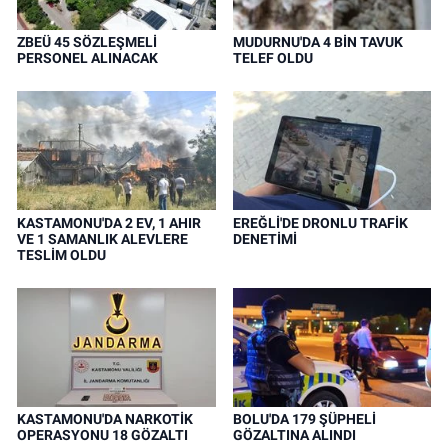
ZBEÜ 45 SÖZLEŞMELİ
MUDURNU'DA 4 BİN TAVUK
PERSONEL ALINACAK
TELEF OLDU
KASTAMONU'DA 2 EV, 1 AHIR
EREĞLİ'DE DRONLU TRAFİK
VE 1 SAMANLIK ALEVLERE
DENETİMİ
TESLİM OLDU
KASTAMONU'DA NARKOTİK
BOLU'DA 179 ŞÜPHELİ
OPERASYONU 18 GÖZALTI
GÖZALTINA ALINDI