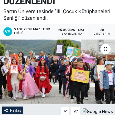
DÜZENLENDİ
Bartın Üniversitesinde "III. Çocuk Kütüphaneleri
Şenliği" düzenlendi.
VASFIYE YILMAZ TUNÇ
25.05.2026 - 13:31
38
EDITÖR
YAYINLANMA
GÖSTERIM
Paylaş
-
+
A
A