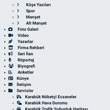
Köşe Yazıları
Spor
Manşet
Alt Manşet
Foto Galeri
Video
Yazarlar
Firma Rehberi
Seri İlan
Röportaj
Biyografi
Anketler
Künye
İletişim
Servisler
Karabük Nöbetçi Eczaneler
Karabük Hava Durumu
Karabük Trafik Yoğunluk Haritası