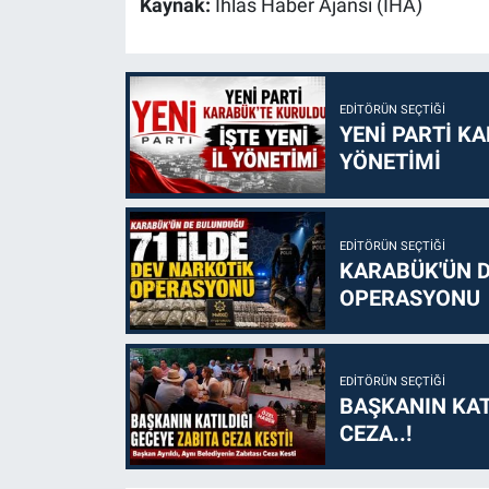
Kaynak:
İhlas Haber Ajansı (İHA)
EDITÖRÜN SEÇTIĞI
YENİ PARTİ KA
YÖNETİMİ
EDITÖRÜN SEÇTIĞI
KARABÜK'ÜN D
OPERASYONU
EDITÖRÜN SEÇTIĞI
BAŞKANIN KAT
CEZA..!