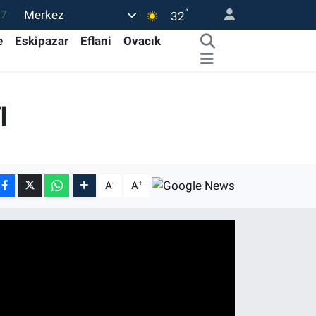
°
Merkez
17
32
01
e
Eskipazar
Eflani
Ovacık
02
44
I
4
76
-
+
A
A