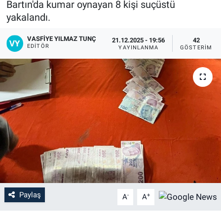
Bartın'da kumar oynayan 8 kişi suçüstü
yakalandı.
VASFIYE YILMAZ TUNÇ
21.12.2025 - 19:56
42
EDITÖR
YAYINLANMA
GÖSTERIM
Paylaş
-
+
A
A