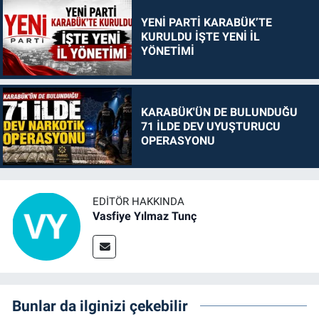
YENİ PARTİ KARABÜK’TE
KURULDU İŞTE YENİ İL
YÖNETİMİ
KARABÜK'ÜN DE BULUNDUĞU
71 İLDE DEV UYUŞTURUCU
OPERASYONU
EDITÖR HAKKINDA
Vasfiye Yılmaz Tunç
Bunlar da ilginizi çekebilir