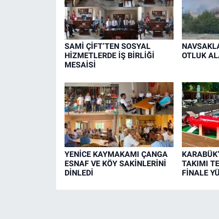
SAMİ ÇİFT’TEN SOSYAL
NAVSAKLA
HİZMETLERDE İŞ BİRLİĞİ
OTLUK AL
MESAİSİ
YENİCE KAYMAKAMI ÇANGA
KARABÜK
ESNAF VE KÖY SAKİNLERİNİ
TAKIMI T
DİNLEDİ
FİNALE Y