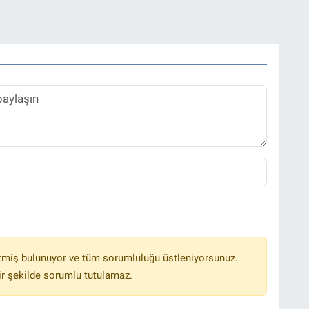
tmiş bulunuyor ve tüm sorumluluğu üstleniyorsunuz.
r şekilde sorumlu tutulamaz.