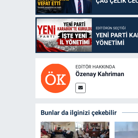
ÇAĞ ÇELİK CE
EDITÖRÜN SEÇTIĞI
YENİ PARTİ KA
YÖNETİMİ
EDITÖR HAKKINDA
Özenay Kahriman
Bunlar da ilginizi çekebilir