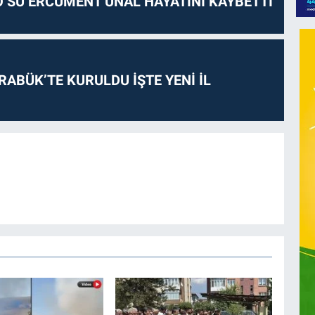
O’SU ERCÜMENT ÜNAL HAYATINI KAYBETTİ
RABÜK’TE KURULDU İŞTE YENİ İL