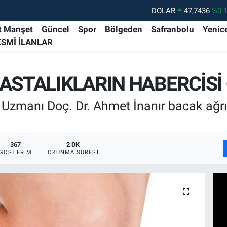
DOLAR
47,7436
%0.
EURO
55,2510
%0.
t Manşet
Güncel
Spor
Bölgeden
Safranbolu
Yenic
ESMİ İLANLAR
STERLİN
64,4811
%0.
GRAM ALTIN
6660.55
%0.
ASTALIKLARIN HABERCİSİ O
BİST100
13.779
%-
BITCOIN
64.944,08
%-0.
 Uzmanı Doç. Dr. Ahmet İnanır bacak ağrı
367
2 DK
GÖSTERIM
OKUNMA SÜRESI