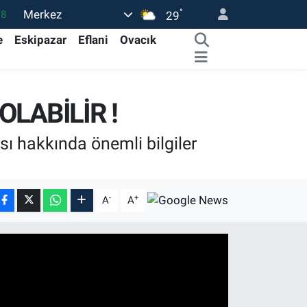
°
Merkez
18
29
32
e
Eskipazar
Eflani
Ovacık
38
03
LABİLİR !
14
18
sı hakkında önemli bilgiler
-
+
A
A