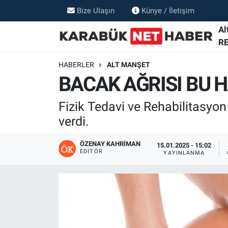
Bize Ulaşın
Künye / İletişim
Al
R
HABERLER
ALT MANŞET
BACAK AĞRISI BU H
Fizik Tedavi ve Rehabilitasyon
verdi.
ÖZENAY KAHRIMAN
15.01.2025 - 15:02
EDITÖR
YAYINLANMA