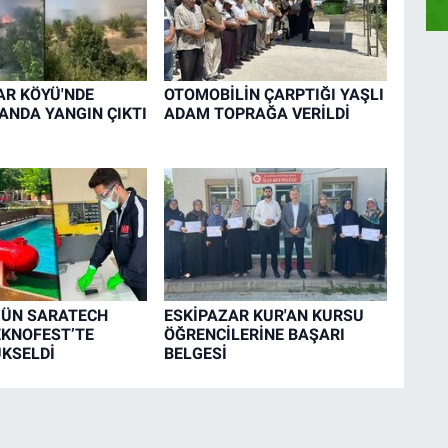
R KÖYÜ'NDE
OTOMOBİLİN ÇARPTIĞI YAŞLI
ANDA YANGIN ÇIKTI
ADAM TOPRAĞA VERİLDİ
’ÜN SARATECH
ESKİPAZAR KUR'AN KURSU
EKNOFEST’TE
ÖĞRENCİLERİNE BAŞARI
ÜKSELDİ
BELGESİ