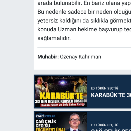
arada bulunabilir. En bariz olana yap
Bu nedenle sadece bir neden olduğu
yetersiz kaldığını da sıklıkla görme
konuda Uzman hekime başvurup tedav
sağlamalıdır.
Muhabir:
Özenay Kahriman
EDITÖRÜN SEÇTIĞI
KARABÜK'TE 3
EDITÖRÜN SEÇTIĞI