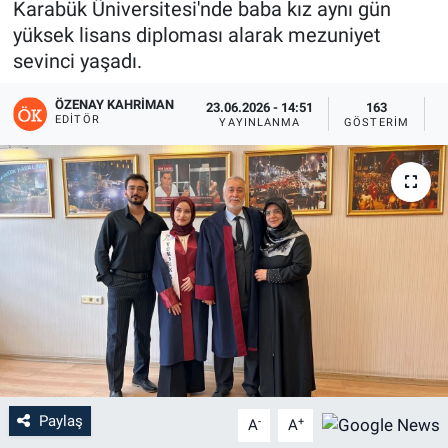
Karabük Üniversitesi'nde baba kız aynı gün
yüksek lisans diploması alarak mezuniyet
sevinci yaşadı.
ÖZENAY KAHRIMAN
23.06.2026 - 14:51
163
EDITÖR
YAYINLANMA
GÖSTERIM
O
Paylaş
-
+
A
A