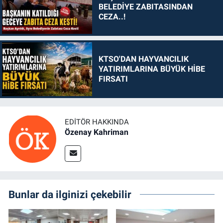
BELEDİYE ZABITASINDAN
CEZA..!
KTSO'DAN HAYVANCILIK
YATIRIMLARINA BÜYÜK HİBE
FIRSATI
EDITÖR HAKKINDA
Özenay Kahriman
Bunlar da ilginizi çekebilir