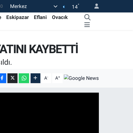
°
Merkez
0
14
08
e
Eskipazar
Eflani
Ovacık
0
45
ATINI KAYBETTİ
0
63
ldı.
-
+
A
A