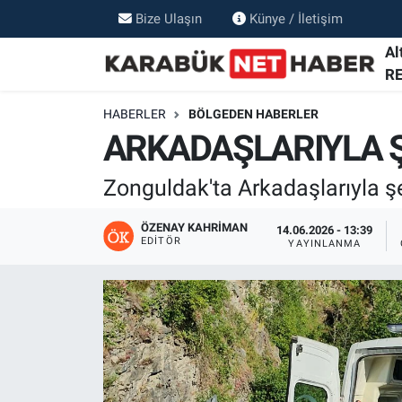
Bize Ulaşın
Künye / İletişim
Al
R
HABERLER
BÖLGEDEN HABERLER
ARKADAŞLARIYLA Ş
Zonguldak'ta Arkadaşlarıyla şe
ÖZENAY KAHRIMAN
14.06.2026 - 13:39
EDITÖR
YAYINLANMA