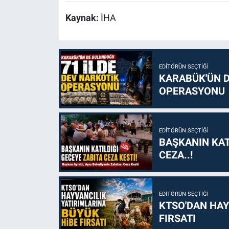
Kaynak:
İHA
EDITÖRÜN SEÇTIĞI
KARABÜK'ÜN D
OPERASYONU
EDITÖRÜN SEÇTIĞI
BAŞKANIN KAT
CEZA..!
EDITÖRÜN SEÇTIĞI
KTSO'DAN HAY
FIRSATI