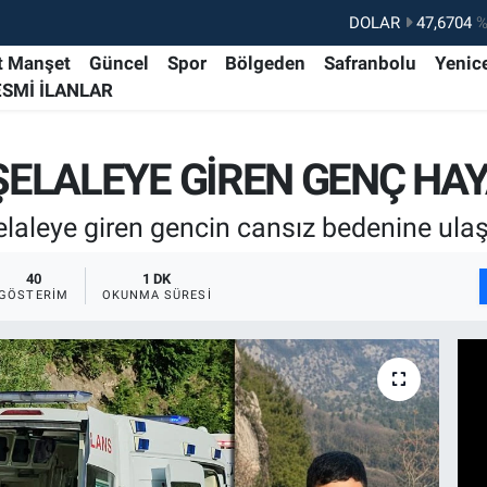
DOLAR
47,6704
%
EURO
55,0406
%-0.
t Manşet
Güncel
Spor
Bölgeden
Safranbolu
Yenic
ESMİ İLANLAR
STERLİN
64,2143
%
GRAM ALTIN
6510.40
%0.
ELALEYE GİREN GENÇ HAY
BİST100
13.799
%7
BITCOIN
64.225,61
%-0.
laleye giren gencin cansız bedenine ulaşı
40
1 DK
GÖSTERIM
OKUNMA SÜRESI