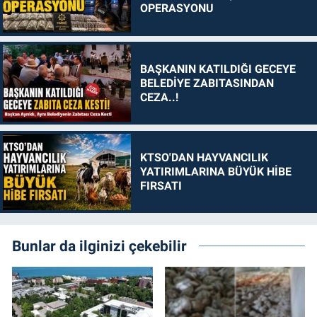
OPERASYONU
BAŞKANIN KATILDIĞI GECEYE
BELEDİYE ZABITASINDAN
CEZA..!
KTSO'DAN HAYVANCILIK
YATIRIMLARINA BÜYÜK HİBE
FIRSATI
Bunlar da ilginizi çekebilir