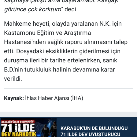
kaçmaya çalıştı ama başaramadı. Kavgayı
görünce çok korktum
" dedi.
Mahkeme heyeti, olayda yaralanan N.K. için
Kastamonu Eğitim ve Araştırma
Hastanesi'nden sağlık raporu alınmasını talep
etti. Dosyadaki eksikliklerin giderilmesi için
duruşma ileri bir tarihe ertelenirken, sanık
B.D.'nin tutukluluk halinin devamına karar
verildi.
Kaynak:
İhlas Haber Ajansı (İHA)
KARABÜK'ÜN DE BULUNDUĞU
71 İLDE DEV UYUŞTURUCU