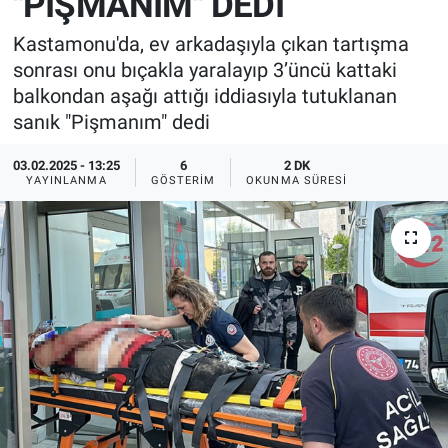
"PİŞMANIM" DEDİ
Kastamonu'da, ev arkadaşıyla çıkan tartışma
sonrası onu bıçakla yaralayıp 3’üncü kattaki
balkondan aşağı attığı iddiasıyla tutuklanan
sanık "Pişmanım" dedi
03.02.2025 - 13:25
6
2 DK
YAYINLANMA
GÖSTERIM
OKUNMA SÜRESI