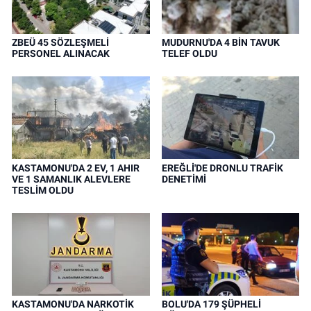
ZBEÜ 45 SÖZLEŞMELİ
MUDURNU'DA 4 BİN TAVUK
PERSONEL ALINACAK
TELEF OLDU
KASTAMONU'DA 2 EV, 1 AHIR
EREĞLİ'DE DRONLU TRAFİK
VE 1 SAMANLIK ALEVLERE
DENETİMİ
TESLİM OLDU
KASTAMONU'DA NARKOTİK
BOLU'DA 179 ŞÜPHELİ