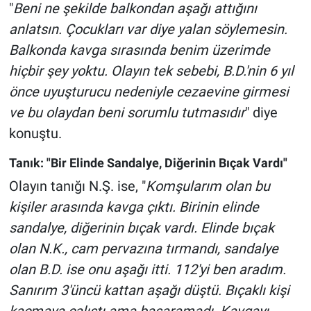
"
Beni ne şekilde balkondan aşağı attığını
anlatsın. Çocukları var diye yalan söylemesin.
Balkonda kavga sırasında benim üzerimde
hiçbir şey yoktu. Olayın tek sebebi, B.D.'nin 6 yıl
önce uyuşturucu nedeniyle cezaevine girmesi
ve bu olaydan beni sorumlu tutmasıdır
" diye
konuştu.
Tanık: "Bir Elinde Sandalye, Diğerinin Bıçak Vardı"
Olayın tanığı N.Ş. ise, "
Komşularım olan bu
kişiler arasında kavga çıktı. Birinin elinde
sandalye, diğerinin bıçak vardı. Elinde bıçak
olan N.K., cam pervazına tırmandı, sandalye
olan B.D. ise onu aşağı itti. 112'yi ben aradım.
Sanırım 3'üncü kattan aşağı düştü. Bıçaklı kişi