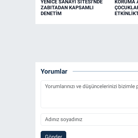
YENİCE SANAYİ SİTESİ'NDE
KORUMA A
ZABITADAN KAPSAMLI
ÇOCUKLAR
DENETİM
ETKİNLİK
Yorumlar
Gönder