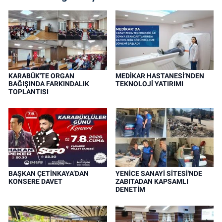
KARABÜK'TE ORGAN
MEDİKAR HASTANESİ’NDEN
BAĞIŞINDA FARKINDALIK
TEKNOLOJİ YATIRIMI
TOPLANTISI
BAŞKAN ÇETİNKAYA’DAN
YENİCE SANAYİ SİTESİ'NDE
KONSERE DAVET
ZABITADAN KAPSAMLI
DENETİM