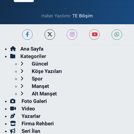
Haber Yazılımı:
TE Bilişim
Ana Sayfa
Kategoriler
Güncel
Köşe Yazıları
Spor
Manşet
Alt Manşet
Foto Galeri
Video
Yazarlar
Firma Rehberi
Seri İlan