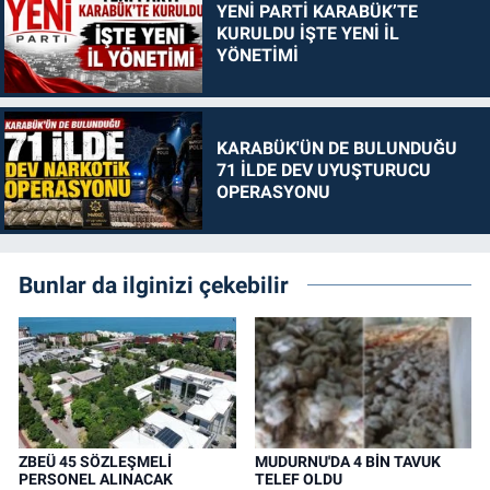
YENİ PARTİ KARABÜK’TE
KURULDU İŞTE YENİ İL
YÖNETİMİ
KARABÜK'ÜN DE BULUNDUĞU
71 İLDE DEV UYUŞTURUCU
OPERASYONU
Bunlar da ilginizi çekebilir
ZBEÜ 45 SÖZLEŞMELİ
MUDURNU'DA 4 BİN TAVUK
PERSONEL ALINACAK
TELEF OLDU