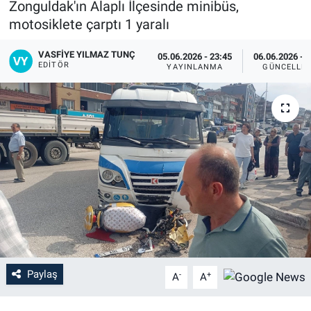
Zonguldak'ın Alaplı İlçesinde minibüs,
motosiklete çarptı 1 yaralı
VASFIYE YILMAZ TUNÇ
05.06.2026 - 23:45
06.06.2026 - 
EDITÖR
YAYINLANMA
GÜNCELLE
Paylaş
-
+
A
A