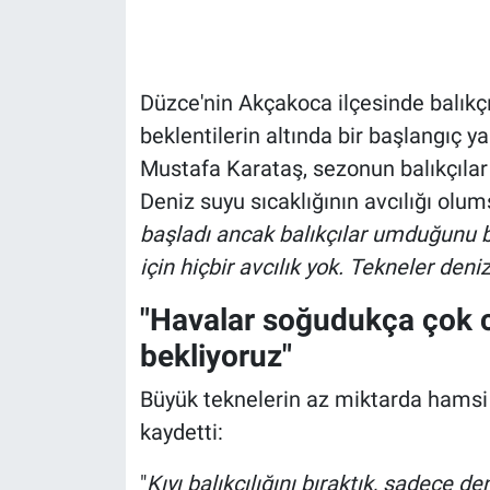
Düzce'nin Akçakoca ilçesinde balıkçı
beklentilerin altında bir başlangıç y
Mustafa Karataş, sezonun balıkçılar i
Deniz suyu sıcaklığının avcılığı olum
başladı ancak balıkçılar umduğunu bu
için hiçbir avcılık yok. Tekneler deni
"Havalar soğudukça çok ci
bekliyoruz"
Büyük teknelerin az miktarda hamsi a
kaydetti:
"
Kıyı balıkçılığını bıraktık, sadece d