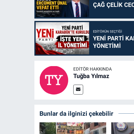
ÇAĞ ÇELİK CE
EDITÖRÜN SEÇTIĞI
YENİ PARTİ KA
YÖNETİMİ
EDITÖR HAKKINDA
Tuğba Yılmaz
Bunlar da ilginizi çekebilir