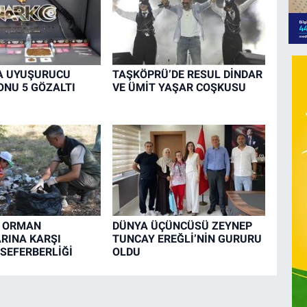
A UYUŞURUCU
TAŞKÖPRÜ’DE RESUL DİNDAR
NU 5 GÖZALTI
VE ÜMİT YAŞAR COŞKUSU
A ORMAN
DÜNYA ÜÇÜNCÜSÜ ZEYNEP
RINA KARŞI
TUNCAY EREĞLİ’NİN GURURU
 SEFERBERLİĞİ
OLDU