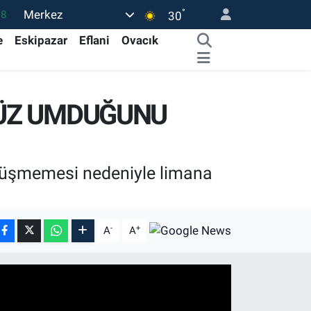
°
Merkez
18
30
32
e
Eskipazar
Eflani
Ovacık
38
0
NÜZ UMDUĞUNU
14
15
e düşmemesi nedeniyle limana
-
+
A
A