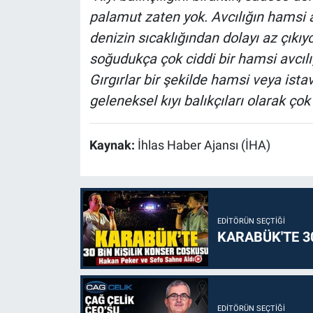
palamut zaten yok. Avcılığın hamsi a
denizin sıcaklığından dolayı az çıkıy
soğudukça çok ciddi bir hamsi avcılığ
Gırgırlar bir şekilde hamsi veya istav
geleneksel kıyı balıkçıları olarak çok z
Kaynak:
İhlas Haber Ajansı (İHA)
EDITÖRÜN SEÇTIĞI
KARABÜK'TE 3
EDITÖRÜN SEÇTIĞI