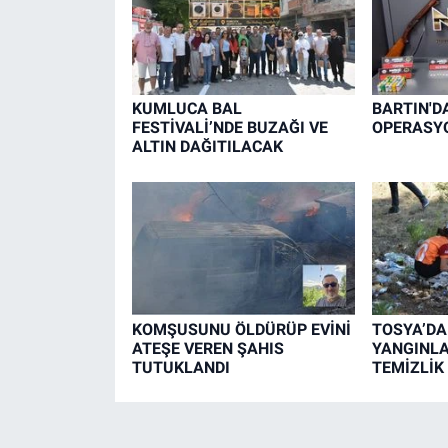
KUMLUCA BAL
BARTIN'D
FESTİVALİ’NDE BUZAĞI VE
OPERASYO
ALTIN DAĞITILACAK
KOMŞUSUNU ÖLDÜRÜP EVİNİ
TOSYA’D
ATEŞE VEREN ŞAHIS
YANGINLA
TUTUKLANDI
TEMİZLİK