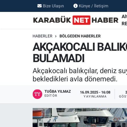
Bize Ulaşın
Künye / İletişim
Al
R
HABERLER
BÖLGEDEN HABERLER
AKÇAKOCALI BALI
BULAMADI
Akçakocalı balıkçılar, deniz s
bekledikleri avla dönemedi.
TUĞBA YILMAZ
16.09.2025 - 16:08
EDITÖR
YAYINLANMA
GÖS