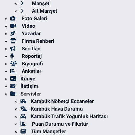
Manşet
Alt Manşet
Foto Galeri
Video
Yazarlar
Firma Rehberi
Seri İlan
Röportaj
Biyografi
Anketler
Künye
İletişim
Servisler
Karabük Nöbetçi Eczaneler
Karabük Hava Durumu
Karabük Trafik Yoğunluk Haritası
Puan Durumu ve Fikstür
Tüm Manşetler