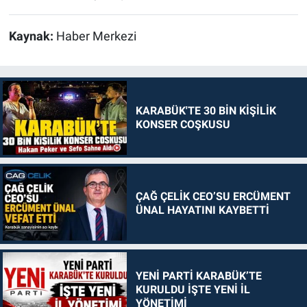
Kaynak:
Haber Merkezi
KARABÜK'TE 30 BİN KİŞİLİK
KONSER COŞKUSU
ÇAĞ ÇELİK CEO’SU ERCÜMENT
ÜNAL HAYATINI KAYBETTİ
YENİ PARTİ KARABÜK’TE
KURULDU İŞTE YENİ İL
YÖNETİMİ