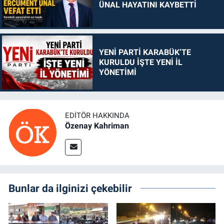
ÜNAL HAYATINI KAYBETTİ
YENİ PARTİ KARABÜK’TE
KURULDU İŞTE YENİ İL
YÖNETİMİ
EDITÖR HAKKINDA
Özenay Kahriman
Bunlar da ilginizi çekebilir