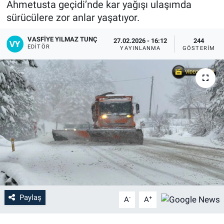
Ahmetusta geçidi’nde kar yağışı ulaşımda
sürücülere zor anlar yaşatıyor.
VASFIYE YILMAZ TUNÇ
27.02.2026 - 16:12
244
EDITÖR
YAYINLANMA
GÖSTERIM
Paylaş
-
+
A
A