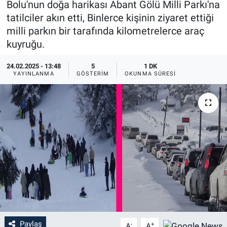
Bolu'nun doğa harikası Abant Gölü Milli Parkı'na
tatilciler akın etti, Binlerce kişinin ziyaret ettiği
milli parkın bir tarafında kilometrelerce araç
kuyruğu.
24.02.2025 - 13:48
5
1 DK
YAYINLANMA
GÖSTERIM
OKUNMA SÜRESI
Paylaş
-
+
A
A