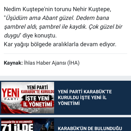
Nedim Kuştepe'nin torunu Nehir Kuştepe,
"
Üşüdüm ama Abant güzel. Dedem bana
şambrel aldı, şambrel ile kaydık. Çok güzel bir
duygu
" diye konuştu.
Kar yağışı bölgede aralıklarla devam ediyor.
Kaynak:
İhlas Haber Ajansı (İHA)
YENİ PARTİ KARABÜK’TE
KURULDU İŞTE YENİ İL
YÖNETİMİ
KARABÜK'ÜN DE BULUNDUĞU