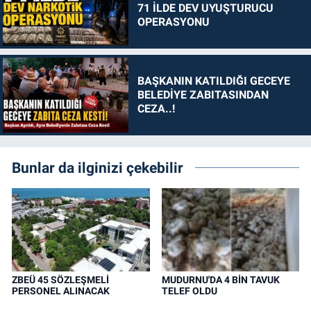
71 İLDE DEV UYUŞTURUCU
OPERASYONU
BAŞKANIN KATILDIĞI GECEYE
BELEDİYE ZABITASINDAN
CEZA..!
Bunlar da ilginizi çekebilir
ZBEÜ 45 SÖZLEŞMELİ
MUDURNU'DA 4 BİN TAVUK
PERSONEL ALINACAK
TELEF OLDU