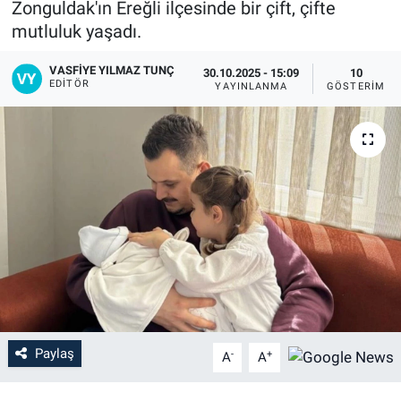
Zonguldak'ın Ereğli ilçesinde bir çift, çifte
mutluluk yaşadı.
VASFIYE YILMAZ TUNÇ
30.10.2025 - 15:09
10
EDITÖR
YAYINLANMA
GÖSTERIM
Paylaş
-
+
A
A