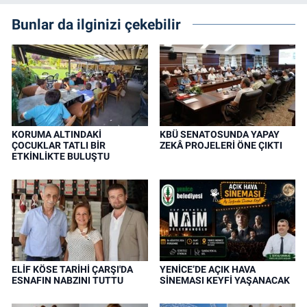
Bunlar da ilginizi çekebilir
KORUMA ALTINDAKİ
KBÜ SENATOSUNDA YAPAY
ÇOCUKLAR TATLI BİR
ZEKÂ PROJELERİ ÖNE ÇIKTI
ETKİNLİKTE BULUŞTU
ELİF KÖSE TARİHİ ÇARŞI'DA
YENİCE’DE AÇIK HAVA
ESNAFIN NABZINI TUTTU
SİNEMASI KEYFİ YAŞANACAK