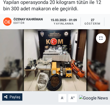
Yapılan operasyonda 20 kilogram tütün ile 12
bin 300 adet makaron ele geçirildi.
ÖZENAY KAHRIMAN
15.03.2025 - 01:09
27
EDITÖR
YAYINLANMA
GÖSTERIM
O
Paylaş
-
+
A
A