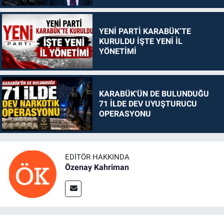
YENİ PARTİ KARABÜK’TE
KURULDU İŞTE YENİ İL
YÖNETİMİ
KARABÜK'ÜN DE BULUNDUĞU
71 İLDE DEV UYUŞTURUCU
OPERASYONU
EDITÖR HAKKINDA
Özenay Kahriman