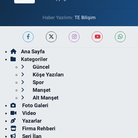
Haber Yazılımı:
TE Bilişim
Ana Sayfa
Kategoriler
Güncel
Köşe Yazıları
Spor
Manşet
Alt Manşet
Foto Galeri
Video
Yazarlar
Firma Rehberi
Seri İlan