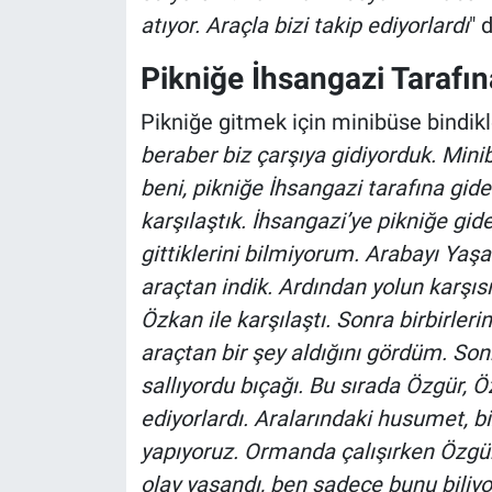
atıyor. Araçla bizi takip ediyorlardı
" 
Pikniğe İhsangazi Tarafın
Pikniğe gitmek için minibüse bindikle
beraber biz çarşıya gidiyorduk. Minib
beni, pikniğe İhsangazi tarafına gide
karşılaştık. İhsangazi’ye pikniğe gi
gittiklerini bilmiyorum. Arabayı Yaşa
araçtan indik. Ardından yolun karşıs
Özkan ile karşılaştı. Sonra birbirler
araçtan bir şey aldığını gördüm. Sonr
sallıyordu bıçağı. Bu sırada Özgür, Ö
ediyorlardı. Aralarındaki husumet, b
yapıyoruz. Ormanda çalışırken Özgür
olay yaşandı, ben sadece bunu biliy