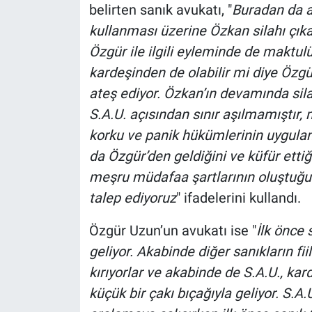
belirten sanık avukatı, "
Buradan da an
kullanması üzerine Özkan silahı çıka
Özgür ile ilgili eyleminde de maktulü
kardeşinden de olabilir mi diye Özg
ateş ediyor. Özkan’ın devamında sila
S.A.U. açısından sınır aşılmamıştır
korku ve panik hükümlerinin uygulanm
da Özgür’den geldiğini ve küfür etti
meşru müdafaa şartlarının oluştuğu
talep ediyoruz
" ifadelerini kullandı.
Özgür Uzun’un avukatı ise "
İlk önce 
geliyor. Akabinde diğer sanıkların fi
kırıyorlar ve akabinde de S.A.U., kar
küçük bir çakı bıçağıyla geliyor. S.A.U