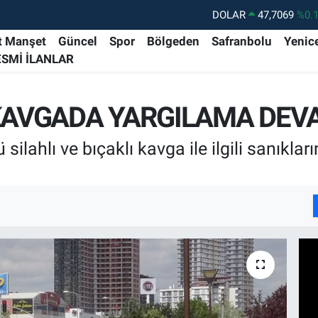
DOLAR
47,7069
%0.
EURO
55,0265
%0.
t Manşet
Güncel
Spor
Bölgeden
Safranbolu
Yenic
ESMİ İLANLAR
STERLİN
64,1897
%0.
GRAM ALTIN
6574.81
%1.
 KAVGADA YARGILAMA DEV
BİST100
13.887
%6
BITCOIN
64.360,53
%-0.
silahlı ve bıçaklı kavga ile ilgili sanıkl
I