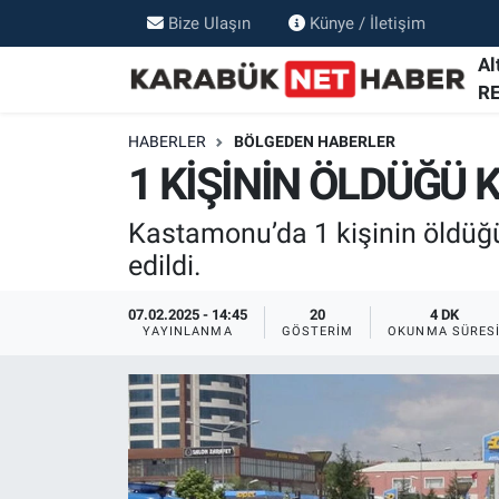
Bize Ulaşın
Künye / İletişim
Al
R
HABERLER
BÖLGEDEN HABERLER
1 KİŞİNİN ÖLDÜĞÜ
Kastamonu’da 1 kişinin öldüğü 
edildi.
07.02.2025 - 14:45
20
4 DK
YAYINLANMA
GÖSTERIM
OKUNMA SÜRES