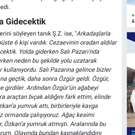
dedi.
a Gidecektik
rini söyleyen tanık Ş.Z. ise, "
Arkadaşlarla
üste 6 kişi vardık. Cezaevinin oradan aldılar
cektik. Yolda giderken Salı Pazarı'nda
derken neden bu şekilde yolu uzatarak
r kullanıyordu. Salı Pazarına gelince bizler
ına geçtik, daha sonra Özgür geldi. Özgür,
ine girdiler. Ardından Özgür’ün ağabeyi
a araçtan bıçak aldığını fark ettim, elinde
zkan’a yumruk attı, birbirleriyle kavga
iz ormanda çalışıyoruz. Ağaç kesimi
, Özkan’a yumruk atmıştı. Aralarında bu
orum. Olayında bundan kaynaklandığını