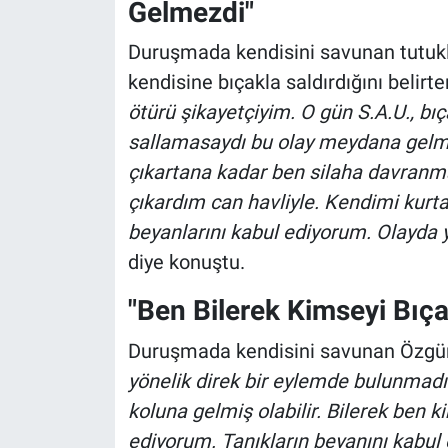
Gelmezdi"
Duruşmada kendisini savunan tutuklu
kendisine bıçakla saldırdığını belirter
ötürü şikayetçiyim. O gün S.A.U., bı
sallamasaydı bu olay meydana gelme
çıkartana kadar ben silaha davranma
çıkardım can havliyle. Kendimi kurt
beyanlarını kabul ediyorum. Olayda 
diye konuştu.
"Ben Bilerek Kimseyi Bıç
Duruşmada kendisini savunan Özgür 
yönelik direk bir eylemde bulunmad
koluna gelmiş olabilir. Bilerek ben 
ediyorum. Tanıkların beyanını kabul 