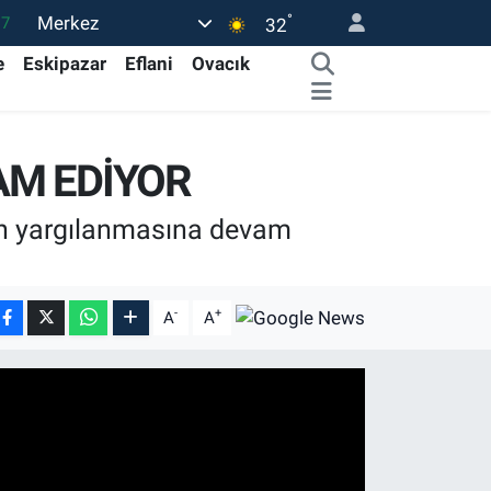
°
Merkez
17
32
01
e
Eskipazar
Eflani
Ovacık
02
44
AM EDİYOR
4
76
arın yargılanmasına devam
-
+
A
A