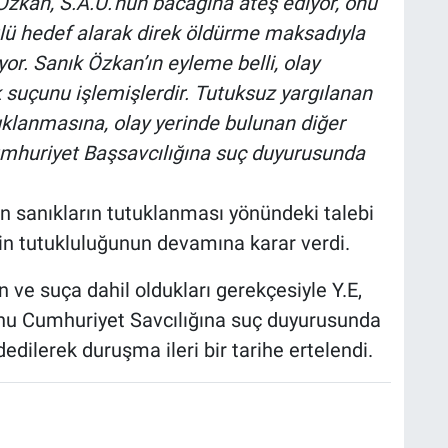
Özkan, S.A.U.’nun bacağına ateş ediyor, onu
ulü hedef alarak direk öldürme maksadıyla
r. Sanık Özkan’ın eyleme belli, olay
k suçunu işlemişlerdir. Tutuksuz yargılanan
uklanmasına, olay yerinde bulunan diğer
mhuriyet Başsavcılığına suç duyurusunda
 sanıkların tutuklanması yönündeki talebi
nin tutukluluğunun devamına karar verdi.
 ve suça dahil oldukları gerekçesiyle Y.E,
onu Cumhuriyet Savcılığına suç duyurusunda
dilerek duruşma ileri bir tarihe ertelendi.