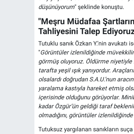
düşünüyorum
" şeklinde konuştu.
"Meşru Müdafaa Şartları
Tahliyesini Talep Ediyoruz
Tutuklu sanık Özkan Y.’nin avukatı 
"
Görüntüler izlenildiğinde müvekkil
görmüş oluyoruz. Öldürme niyetiyle 
tarafta yeşil ışık yanıyordur. Araçla
olsalardı doğrudan S.A.U.’nun aracın
yaralama kastıyla hareket etmiş olsal
içerisinde olduğunu görüyorlar. Mini
kadar Özgür’ün geldiği taraf beklenil
olmadığını, görüntüler izlenildiğinde
Tutuksuz yargılanan sanıkların suça i