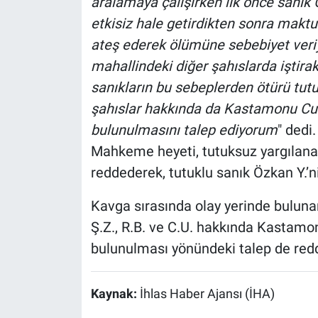
aralamaya çalışırken ilk önce sanık 
etkisiz hale getirdikten sonra makt
ateş ederek ölümüne sebebiyet veriyo
mahallindeki diğer şahıslarda iştira
sanıkların bu sebeplerden ötürü tut
şahıslar hakkında da Kastamonu Cu
bulunulmasını talep ediyorum
" dedi.
Mahkeme heyeti, tutuksuz yargılanan
reddederek, tutuklu sanık Özkan Y.’
Kavga sırasında olay yerinde bulunan
Ş.Z., R.B. ve C.U. hakkında Kastam
bulunulması yönündeki talep de redde
Kaynak:
İhlas Haber Ajansı (İHA)