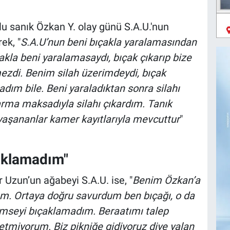
 sanık Özkan Y. olay günü S.A.U.'nun
ek, "
S.A.U’nun beni bıçakla yaralamasından
çakla beni yaralamasaydı, bıçak çıkarıp bize
zdi. Benim silah üzerimdeydi, bıçak
dım bile. Beni yaraladıktan sonra silahı
arma maksadıyla silahı çıkardım. Tanık
yaşananlar kamer kayıtlarıyla mevcuttur
"
aklamadım"
Uzun’un ağabeyi S.A.U. ise, "
Benim Özkan’a
ım. Ortaya doğru savurdum ben bıçağı, o da
kimseyi bıçaklamadım. Beraatımı talep
etmiyorum. Biz pikniğe gidiyoruz diye yalan