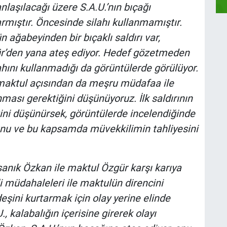
laşılacağı üzere S.A.U.’nın bıçağı
rmıştır. Öncesinde silahı kullanmamıştır.
n ağabeyinden bir bıçaklı saldırı var,
ür’den yana ateş ediyor. Hedef gözetmeden
hını kullanmadığı da görüntülerde görülüyor.
, maktul açısından da meşru müdafaa ile
ası gerektiğini düşünüyoruz. İlk saldırının
ğini düşünürsek, görüntülerde incelendiğinde
nu ve bu kapsamda müvekkilimin tahliyesini
sanık Özkan ile maktul Özgür karşı karıya
ili müdahaleleri ile maktulün direncini
deşini kurtarmak için olay yerine elinde
., kalabalığın içerisine girerek olayı