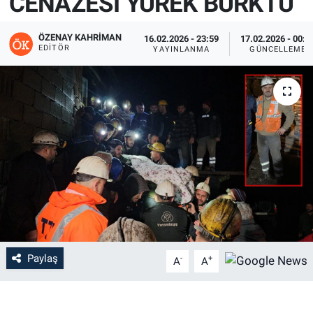
CENAZESİ YÜREK BURKTU
ÖZENAY KAHRIMAN
16.02.2026 - 23:59
17.02.2026 - 00:0
EDITÖR
YAYINLANMA
GÜNCELLEME
Paylaş
-
+
A
A