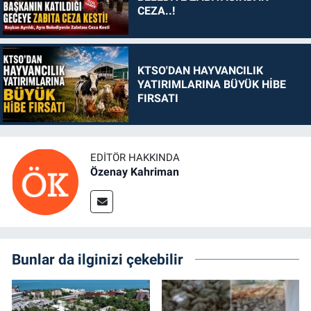
CEZA..!
KTSO'DAN HAYVANCILIK
YATIRIMLARINA BÜYÜK HİBE
FIRSATI
EDITÖR HAKKINDA
Özenay Kahriman
Bunlar da ilginizi çekebilir