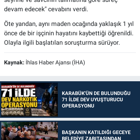
devam edecek" cevabını verdi.
Öte yandan, aynı maden ocağında yaklaşık 1 yıl
önce de bir işçinin hayatını kaybettiği öğrenildi.
Olayla ilgili başlatılan soruşturma sürüyor.
Kaynak:
İhlas Haber Ajansı (İHA)
KARABÜK'ÜN DE BULUNDUĞU
71 İLDE DEV UYUŞTURUCU
OPERASYONU
BAŞKANIN KATILDIĞI GECEYE
BELEDİYE ZABITASINDAN